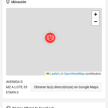
Ubicación
+
−
Leaflet
|
©
OpenStreetMap
contributors
AVENIDA D
MZ A LOTE 35
Obtener la(s) dirección(es) en Google Maps
ETAPA II