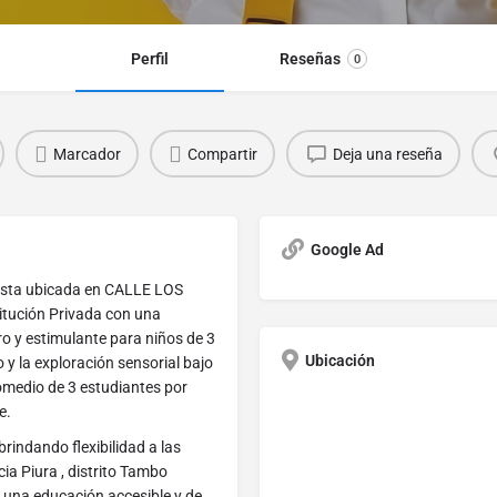
Perfil
Reseñas
0
Marcador
Compartir
Deja una reseña
Google Ad
esta ubicada en CALLE LOS
itución Privada con una
ro y estimulante para niños de 3
Ubicación
 y la exploración sensorial bajo
omedio de 3 estudiantes por
e.
rindando flexibilidad a las
ia Piura , distrito Tambo
 una educación accesible y de