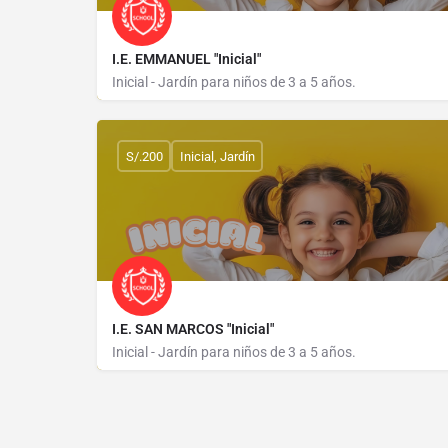
I.E. EMMANUEL "Inicial"
Inicial - Jardín para niños de 3 a 5 años.
JIRON CATACAOS S/N MZ 62 LOTE 7
S/.200
Inicial, Jardín
I.E. SAN MARCOS "Inicial"
Inicial - Jardín para niños de 3 a 5 años.
JIRON MORROPON 546