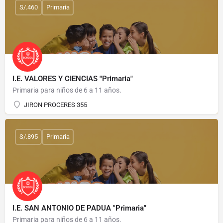
S/.460
Primaria
I.E. VALORES Y CIENCIAS "Primaria"
Primaria para niños de 6 a 11 años.
JIRON PROCERES 355
S/.895
Primaria
I.E. SAN ANTONIO DE PADUA "Primaria"
Primaria para niños de 6 a 11 años.