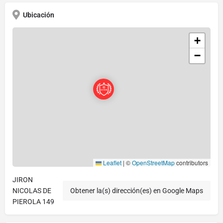
Ubicación
+
−
Leaflet
|
©
OpenStreetMap
contributors
JIRON
NICOLAS DE
Obtener la(s) dirección(es) en Google Maps
PIEROLA 149