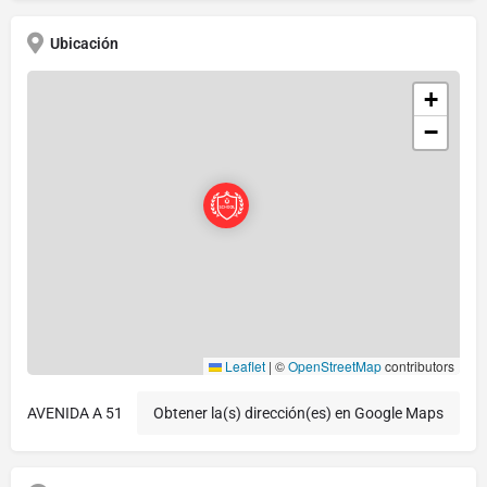
Ubicación
+
−
Leaflet
|
©
OpenStreetMap
contributors
AVENIDA A 51
Obtener la(s) dirección(es) en Google Maps