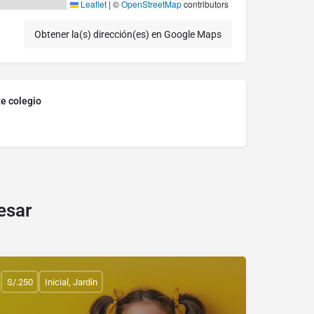
Leaflet
|
©
OpenStreetMap
contributors
Obtener la(s) dirección(es) en Google Maps
te colegio
esar
S/.250
Inicial, Jardín