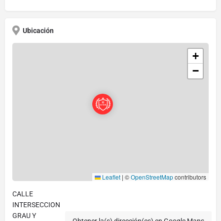
Ubicación
+
−
Leaflet
|
©
OpenStreetMap
contributors
CALLE
INTERSECCION
GRAU Y
Obtener la(s) dirección(es) en Google Maps