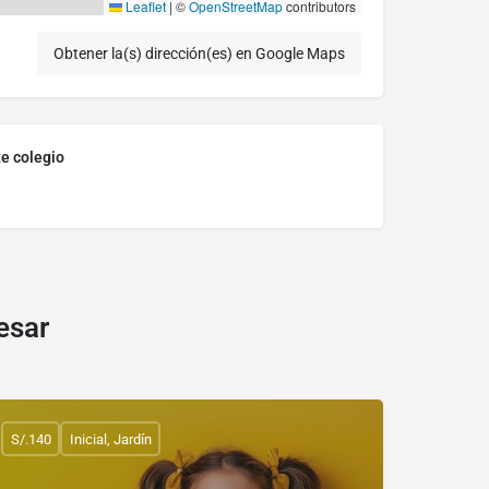
Leaflet
|
©
OpenStreetMap
contributors
Obtener la(s) dirección(es) en Google Maps
te colegio
esar
S/.140
Inicial, Jardín