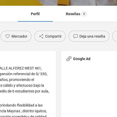
Perfil
Reseñas
0
Marcador
Compartir
Deja una reseña
Google Ad
n CALLE ALFEREZ WEST 461,
 pensión referencial de S/ 330,
 años, promoviendo el
e cálido y afectuoso bajo la
io de 6 estudiantes por aula,
rindando flexibilidad a las
cia Maynas , distrito Iquitos,
ación accesible y de calidad