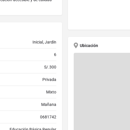
Inicial, Jardín
Ubicación
6
S/.300
Privada
Mixto
Mañana
0681742
Educación Básica Regular