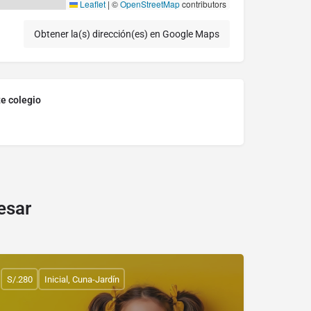
Leaflet
|
©
OpenStreetMap
contributors
Obtener la(s) dirección(es) en Google Maps
te colegio
esar
S/.280
Inicial, Cuna-Jardín