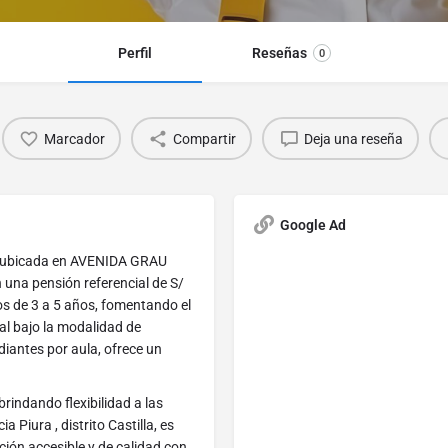
Perfil
Reseñas
0
Marcador
Compartir
Deja una reseña
Google Ad
a ubicada en AVENIDA GRAU
on una pensión referencial de S/
os de 3 a 5 años, fomentando el
ial bajo la modalidad de
iantes por aula, ofrece un
rindando flexibilidad a las
 Piura , distrito Castilla, es
ión accesible y de calidad con