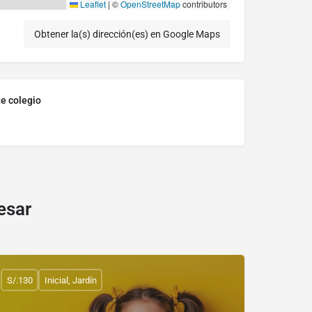
Leaflet
|
©
OpenStreetMap
contributors
Obtener la(s) dirección(es) en Google Maps
te colegio
esar
S/.130
Inicial, Jardín