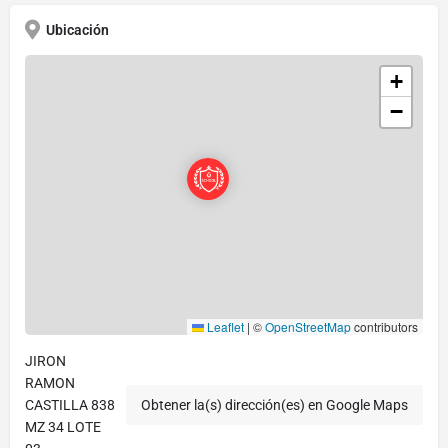
Ubicación
+
−
Leaflet
|
©
OpenStreetMap
contributors
JIRON
RAMON
CASTILLA 838
Obtener la(s) dirección(es) en Google Maps
MZ 34 LOTE