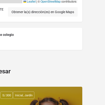
Leaflet
|
©
OpenStreetMap
contributors
TE
Obtener la(s) dirección(es) en Google Maps
te colegio
esar
S/.300
Inicial, Jardín