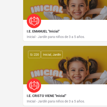
I.E. EMANUEL "Inicial"
Inicial - Jardín para niños de 3 a 5 años.
AVENIDA LOS ANGELES S/N MZ P LOTE 37 Y 38
S/.220
Inicial, Jardín
I.E. CRISTO VIENE "Inicial"
Inicial - Jardín para niños de 3 a 5 años.