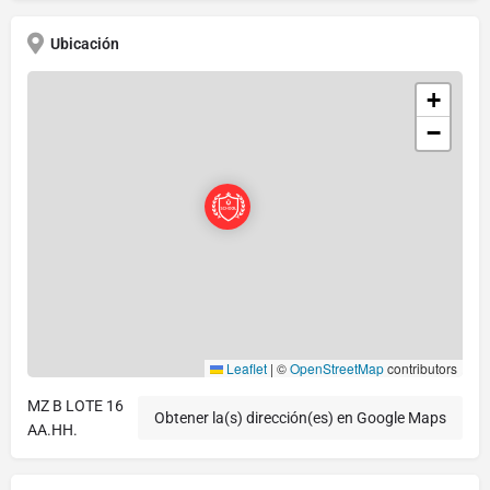
Ubicación
+
−
Leaflet
|
©
OpenStreetMap
contributors
MZ B LOTE 16
Obtener la(s) dirección(es) en Google Maps
AA.HH.