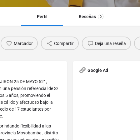
Perfil
Reseñas
0
Marcador
Compartir
Deja una reseña
Google Ad
n JIRON 25 DE MAYO 521,
 una pensión referencial de S/
los 5 años, promoviendo el
e cálido y afectuoso bajo la
dio de 17 estudiantes por
e.
rindando flexibilidad a las
provincia Moyobamba , distrito
uscan una educación accesible