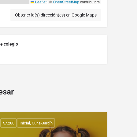
Leaflet
|
©
OpenStreetMap
contributors
Obtener la(s) dirección(es) en Google Maps
te colegio
esar
S/.280
Inicial, Cuna-Jardín