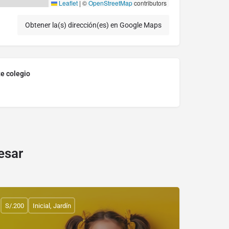
Leaflet
|
©
OpenStreetMap
contributors
Obtener la(s) dirección(es) en Google Maps
te colegio
esar
S/.200
Inicial, Jardín