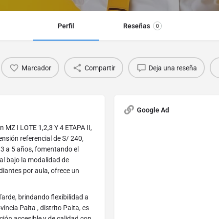
Perfil
Reseñas
0
Marcador
Compartir
Deja una reseña
Google Ad
 MZ I LOTE 1,2,3 Y 4 ETAPA II,
ensión referencial de S/ 240,
 3 a 5 años, fomentando el
ial bajo la modalidad de
iantes por aula, ofrece un
rde, brindando flexibilidad a
ncia Paita , distrito Paita, es
ión accesible y de calidad con