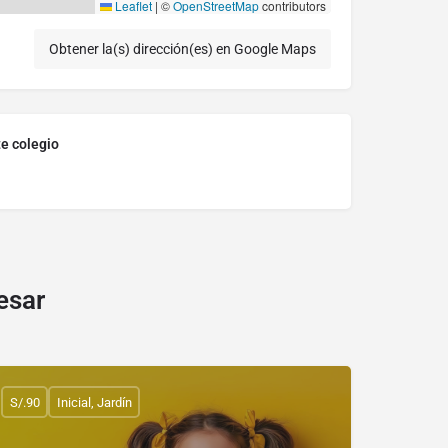
Leaflet
|
©
OpenStreetMap
contributors
Obtener la(s) dirección(es) en Google Maps
te colegio
esar
S/.90
Inicial, Jardín