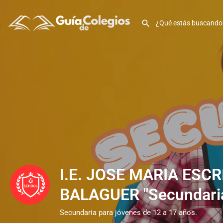
I.E. JOSE MARIA ESCR
BALAGUER "Secundari
Secundaria para jóvenes de 12 a 17 años.