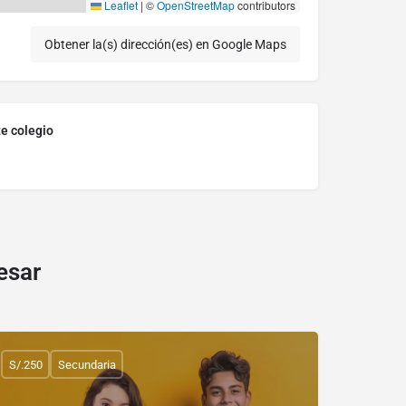
Leaflet
|
©
OpenStreetMap
contributors
Obtener la(s) dirección(es) en Google Maps
te colegio
esar
S/.250
Secundaria