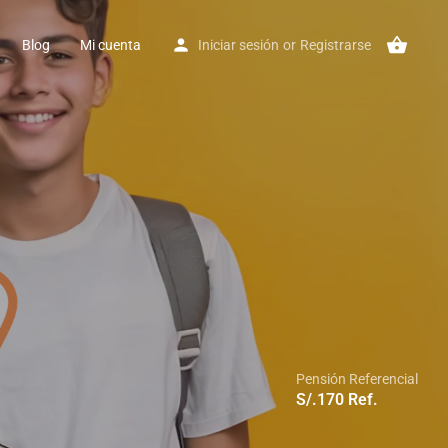
Blog
Mi cuenta
Iniciar sesión
or
Registrarse
Pensión Referencial
S/.
170
Ref.