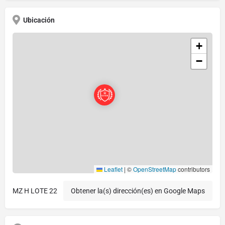
Ubicación
+
−
Leaflet
|
©
OpenStreetMap
contributors
MZ H LOTE 22
Obtener la(s) dirección(es) en Google Maps