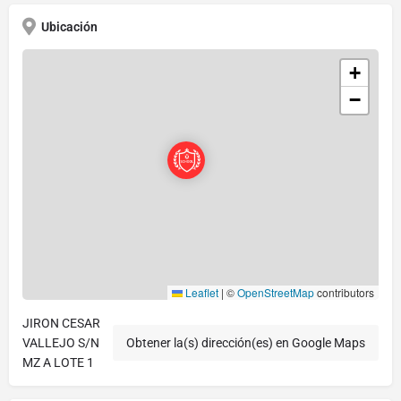
Ubicación
+
−
Leaflet
|
©
OpenStreetMap
contributors
JIRON CESAR
VALLEJO S/N
Obtener la(s) dirección(es) en Google Maps
MZ A LOTE 1