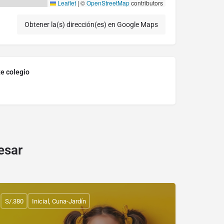
Leaflet
|
©
OpenStreetMap
contributors
Obtener la(s) dirección(es) en Google Maps
te colegio
esar
S/.380
Inicial, Cuna-Jardín