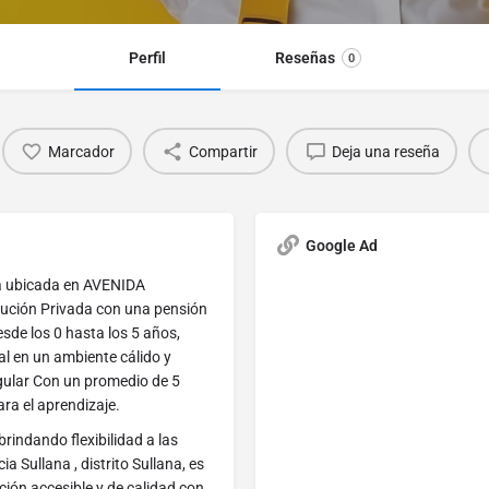
Perfil
Reseñas
0
Marcador
Compartir
Deja una reseña
Google Ad
a ubicada en AVENIDA
tución Privada con una pensión
esde los 0 hasta los 5 años,
al en un ambiente cálido y
gular Con un promedio de 5
ra el aprendizaje.
rindando flexibilidad a las
a Sullana , distrito Sullana, es
ión accesible y de calidad con