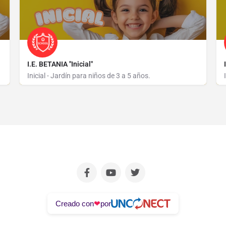
I.E. BETANIA "Inicial"
Inicial - Jardín para niños de 3 a 5 años.
AVENIDA GUARDIA CIVIL S/N
❤
Creado con
por