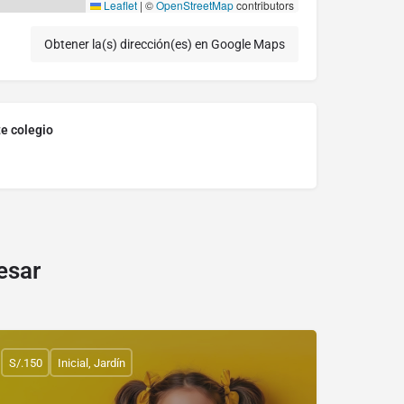
Leaflet
|
©
OpenStreetMap
contributors
Obtener la(s) dirección(es) en Google Maps
te colegio
esar
S/.150
Inicial, Jardín