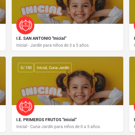
I.E. SAN ANTONIO "Inicial"
Inicial - Jardín para niños de 3 a 5 años.
AVENIDA ALEJANDRO TABOADA 273
S/.150
Inicial, Cuna-Jardín
I.E. PRIMEROS FRUTOS "Inicial"
Inicial - Cuna-Jardín para niños de 0 a 5 años.