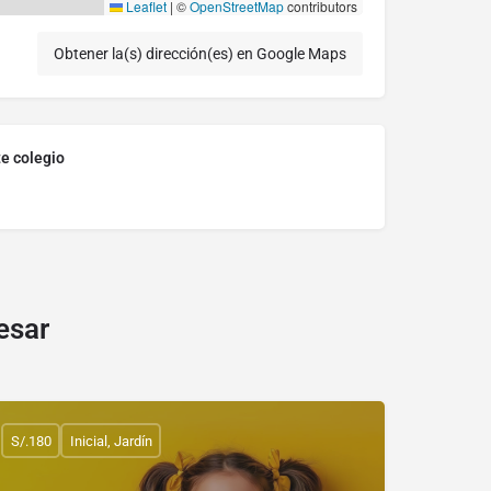
Leaflet
|
©
OpenStreetMap
contributors
Obtener la(s) dirección(es) en Google Maps
te colegio
esar
S/.180
Inicial, Jardín