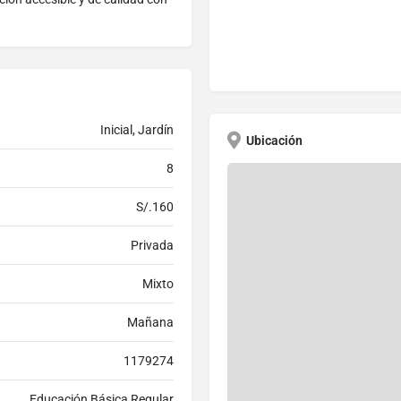
Inicial, Jardín
Ubicación
8
S/.160
Privada
Mixto
Mañana
1179274
Educación Básica Regular