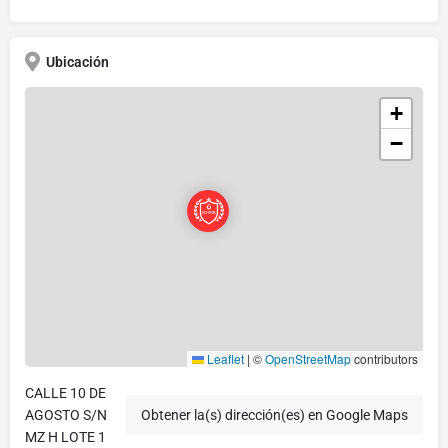
Ubicación
+
−
Leaflet
|
©
OpenStreetMap
contributors
CALLE 10 DE
AGOSTO S/N
Obtener la(s) dirección(es) en Google Maps
MZ H LOTE 1