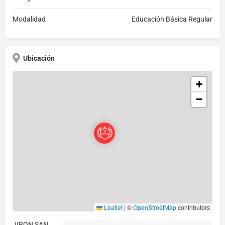
Modalidad
Educación Básica Regular
Ubicación
+
−
Leaflet
|
©
OpenStreetMap
contributors
JIRON SAN