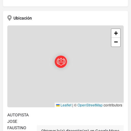
Ubicación
+
−
Leaflet
|
©
OpenStreetMap
contributors
AUTOPISTA
JOSE
FAUSTINO
Obtener la(s) dirección(es) en Google Maps