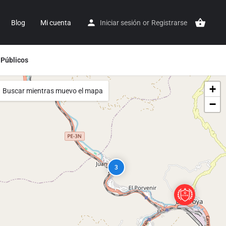
Blog
Mi cuenta
Iniciar sesión
or
Registrarse
 Públicos
+
Buscar mientras muevo el mapa
−
3