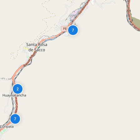
7
2
7