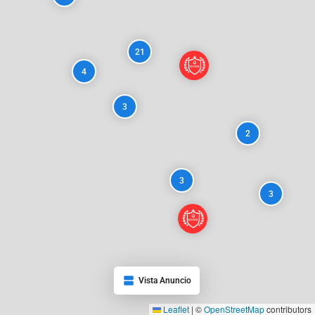
21
4
3
2
3
3
Vista Anuncio
Leaflet
|
©
OpenStreetMap
contributors