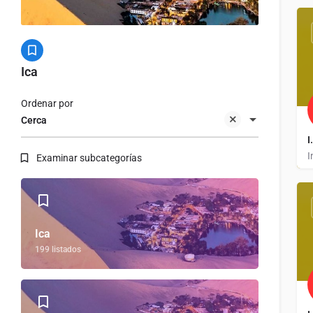
Ica
Ordenar por
Cerca
I
I
Examinar subcategorías
Ica
199 listados