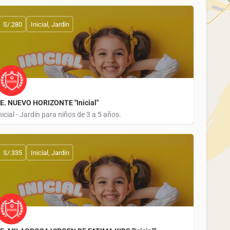
CALLE MARIANO CAHUA S/N MZ N1 LOTE 19-19A
S/.280
Inicial, Jardín
.E. NUEVO HORIZONTE "Inicial"
nicial - Jardín para niños de 3 a 5 años.
CALLE ANDRES AVELINO CACERES 204
S/.335
Inicial, Jardín