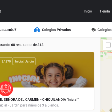
Inicio
Tienda
buscando?
Colegios Privados
Colegios
trando
60
resultados de
313
S/.270
Inicial, Jardín
.E. SEÑORA DEL CARMEN - CHIQUILANDIA "Inicial"
nicial - Jardín para niños de 3 a 5 años.