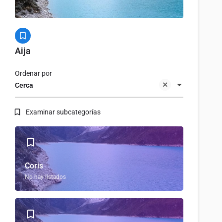
Aija
Ordenar por
Cerca
Examinar subcategorías
Coris
No hay listados