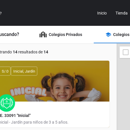
Inicio
Tienda
buscando?
Colegios Privados
Colegios
trando
14
resultados de
14
S/.0
Inicial, Jardín
.E. 33091 "Inicial"
nicial - Jardín para niños de 3 a 5 años.