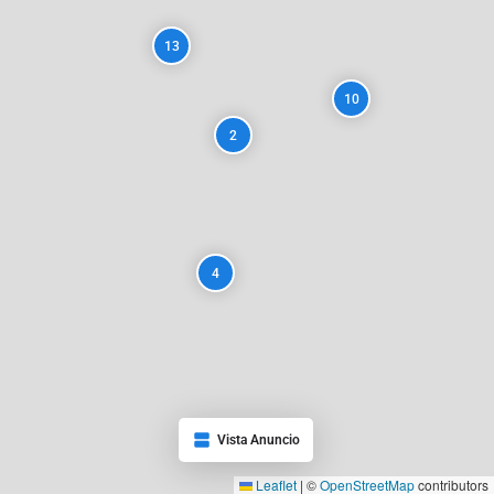
13
10
2
4
Vista Anuncio
Leaflet
|
©
OpenStreetMap
contributors