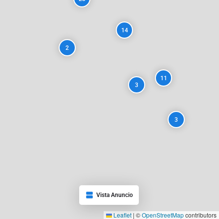
14
2
11
3
3
Vista Anuncio
Leaflet
|
©
OpenStreetMap
contributors