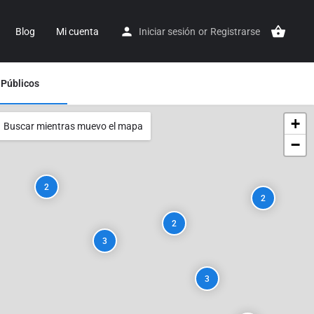
Blog
Mi cuenta
Iniciar sesión
or
Registrarse
 Públicos
+
Buscar mientras muevo el mapa
−
2
2
2
3
3