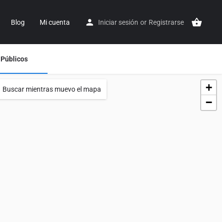
Blog
Mi cuenta
Iniciar sesión
or
Registrarse
 Públicos
+
Buscar mientras muevo el mapa
−