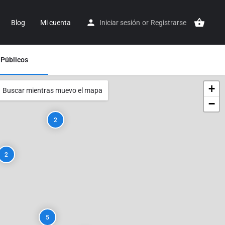
Blog
Mi cuenta
Iniciar sesión
or
Registrarse
 Públicos
+
Buscar mientras muevo el mapa
−
2
2
5