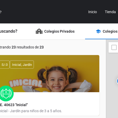
Inicio
Tienda
buscando?
Colegios Privados
Colegios
trando
23
resultados de
23
S/.0
Inicial, Jardín
.E. 40623 "Inicial"
nicial - Jardín para niños de 3 a 5 años.