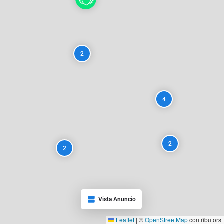
2
4
2
2
Vista Anuncio
Leaflet
|
©
OpenStreetMap
contributors