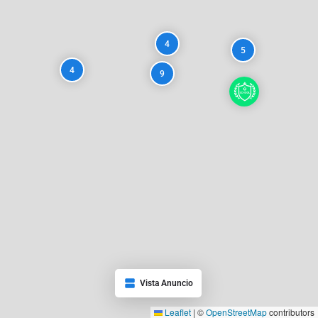
4
5
4
9
Vista Anuncio
Leaflet
|
©
OpenStreetMap
contributors